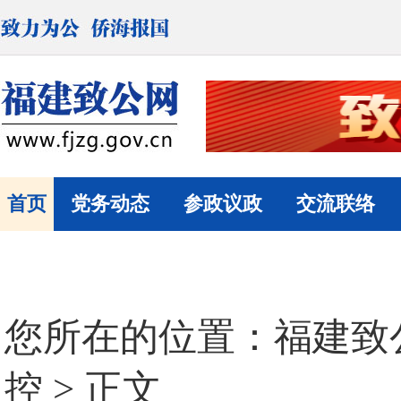
首页
党务动态
参政议政
交流联络
您所在的位置：
福建致
控
> 正文