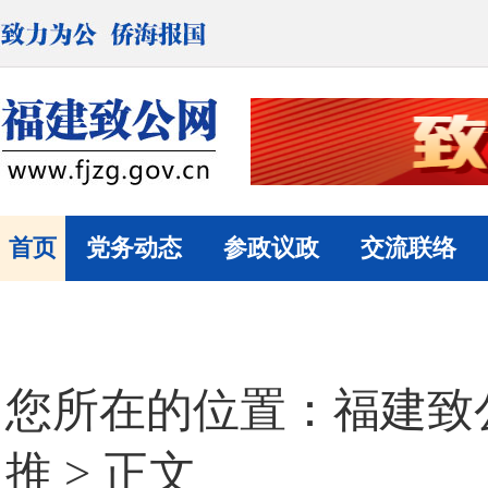
首页
党务动态
参政议政
交流联络
您所在的位置：
福建致
推
> 正文