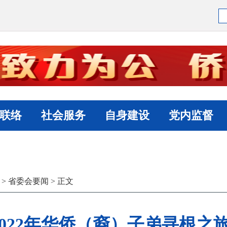
联络
社会服务
自身建设
党内监督
>
省委会要闻
> 正文
 2022年华侨（裔）子弟寻根