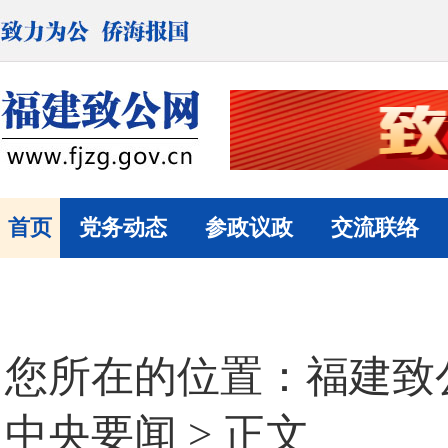
首页
党务动态
参政议政
交流联络
您所在的位置：
福建致
中央要闻
> 正文