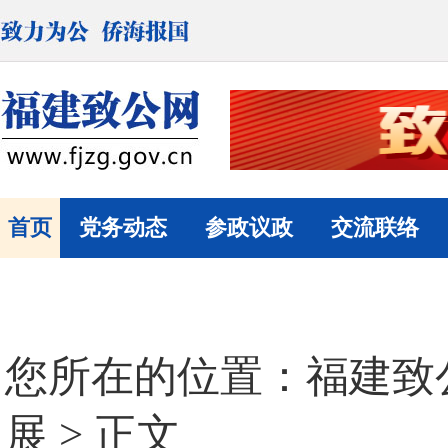
首页
党务动态
参政议政
交流联络
您所在的位置：
福建致
展
> 正文