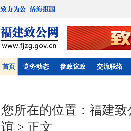
首页
党务动态
参政议政
交流联络
您所在的位置：
福建致
谊
> 正文