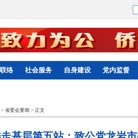
联络
社会服务
自身建设
党内监督
>
省委会要闻
> 正文
委走基层第五站：致公党龙岩市