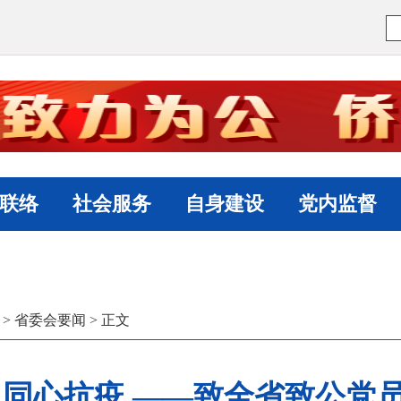
联络
社会服务
自身建设
党内监督
>
省委会要闻
> 正文
 同心抗疫 ——致全省致公党