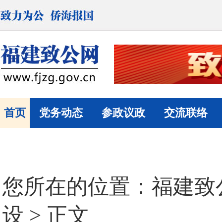
首页
党务动态
参政议政
交流联络
您所在的位置：
福建致
设
> 正文