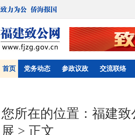
首页
党务动态
参政议政
交流联络
您所在的位置：
福建致
展
> 正文