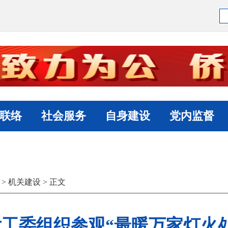
联络
社会服务
自身建设
党内监督
>
机关建设
> 正文
工委组织参观“最暖万家灯火