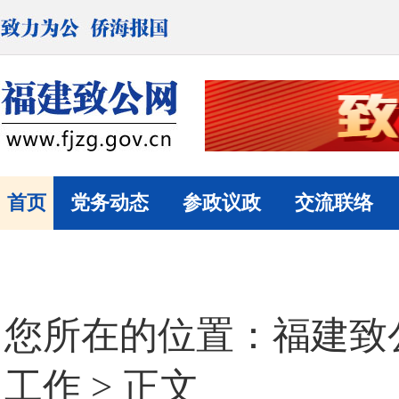
首页
党务动态
参政议政
交流联络
您所在的位置：
福建致
工作
> 正文