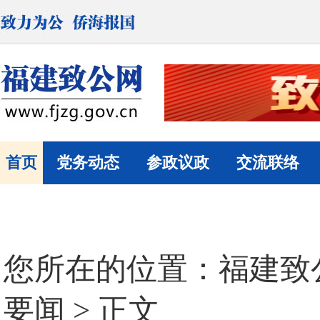
首页
党务动态
参政议政
交流联络
您所在的位置：
福建致
要闻
> 正文