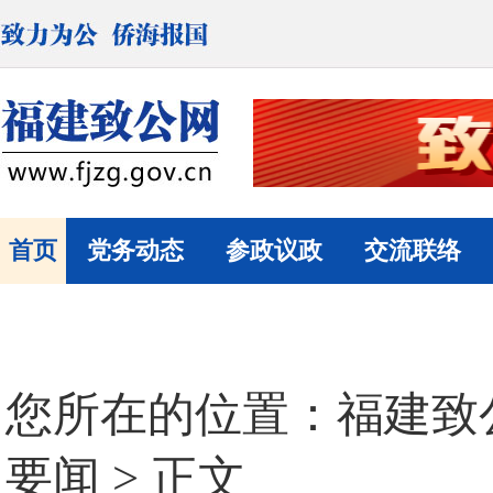
首页
党务动态
参政议政
交流联络
您所在的位置：
福建致
要闻
> 正文