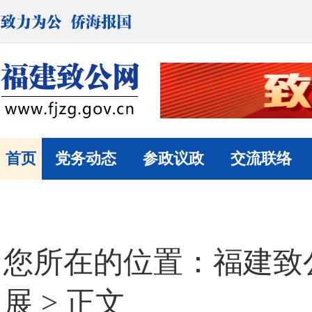
首页
党务动态
参政议政
交流联络
您所在的位置：
福建致
展
> 正文