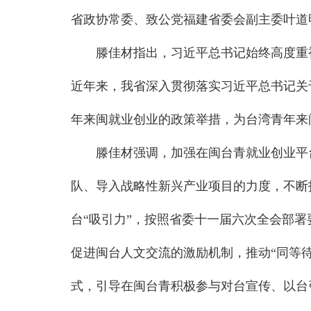
省政协常委、致公党福建省委会副主委叶道
滕佳材指出，习近平总书记始终高度重
近年来，我省深入贯彻落实习近平总书记关
年来闽就业创业的政策举措，为台湾青年来
滕佳材强调，加强在闽台青就业创业平
队、导入战略性新兴产业项目的力度，不断
台“吸引力”，按照省委十一届六次全会部
促进闽台人文交流的激励机制，推动“同等待
式，引导在闽台青积极参与对台宣传、以台