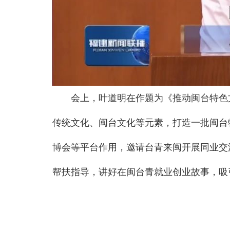
会上，叶道明在作题为《推动闽台特色
传统文化、闽台文化等元素，打造一批闽台
博会等平台作用，邀请台青来闽开展同业交
帮扶指导，讲好在闽台青就业创业故事，吸