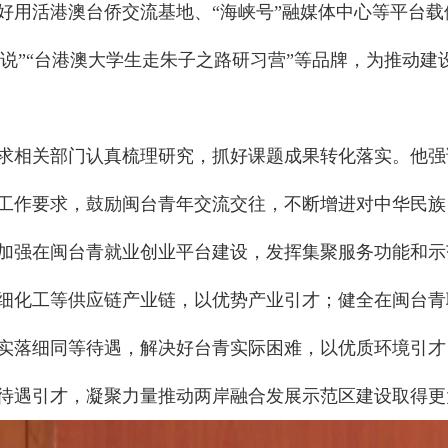
好用活港澳台侨交流基地、“海峡号”融媒体中心等平台载
年说”“台港澳大学生走朱子之路研习营”等品牌，为推动
求相关部门认真梳理研究，抓好课题成果转化落实。他强
工作要求，鼓励闽台青年交流交往，不断增进对中华民族
加强在闽台青就业创业平台建设，发挥集聚服务功能和示
细化工等供应链产业链，以优势产业引才；健全在闽台青
实落细同等待遇，解决好台青实际困难，以优质环境引才
待遇引才，凝聚力量推动两岸融合发展示范区建设取得更