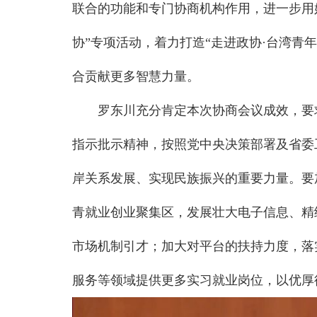
联合的功能和专门协商机构作用，进一步用
协”专项活动，着力打造“走进政协·台湾青
合贡献更多智慧力量。
罗东川充分肯定本次协商会议成效，要
指示批示精神，按照党中央决策部署及省委
岸关系发展、实现民族振兴的重要力量。要
青就业创业聚集区，发展壮大电子信息、精
市场机制引才；加大对平台的扶持力度，落
服务等领域提供更多实习就业岗位，以优厚