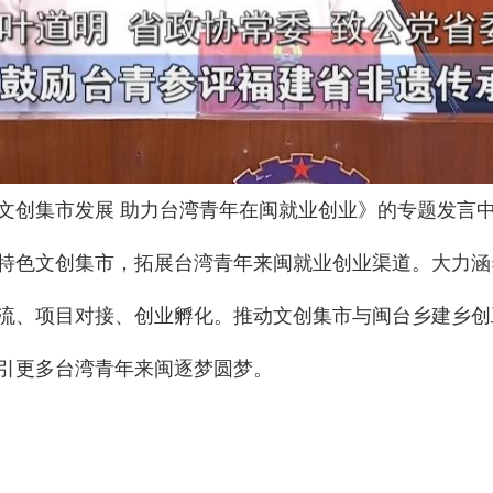
文创集市发展 助力台湾青年在闽就业创业》的专题发言
特色文创集市，拓展台湾青年来闽就业创业渠道。大力涵
流、项目对接、创业孵化。推动文创集市与闽台乡建乡创
引更多台湾青年来闽逐梦圆梦。