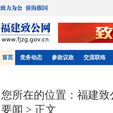
首页
党务动态
参政议政
交流联络
您所在的位置：
福建致
要闻
> 正文