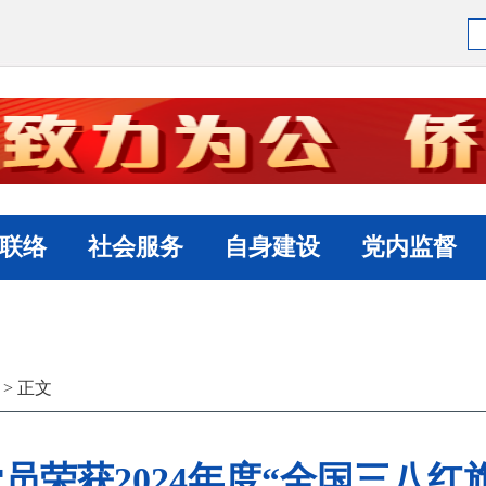
联络
社会服务
自身建设
党内监督
> 正文
员荣获2024年度“全国三八红