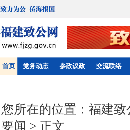
首页
党务动态
参政议政
交流联络
您所在的位置：
福建致
要闻
> 正文