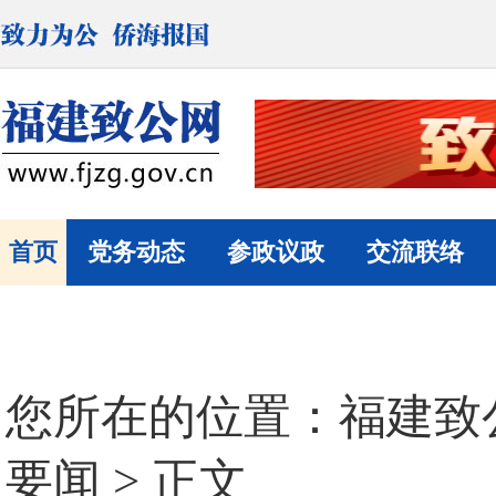
首页
党务动态
参政议政
交流联络
您所在的位置：
福建致
要闻
> 正文