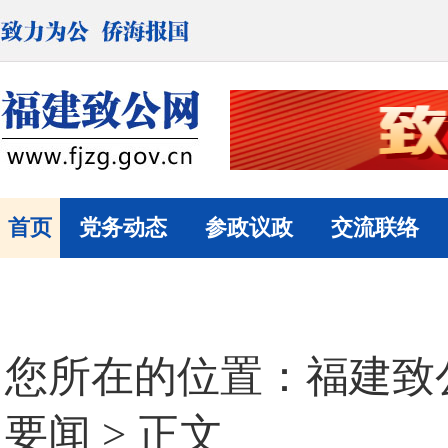
首页
党务动态
参政议政
交流联络
您所在的位置：
福建致
要闻
> 正文