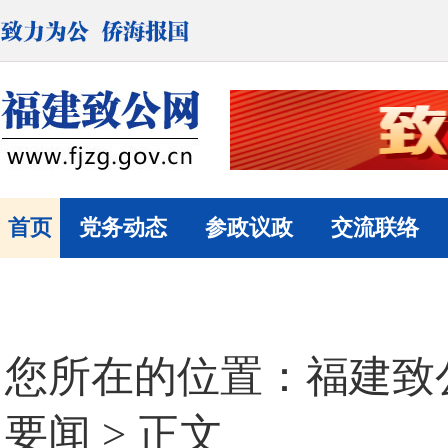
首页
党务动态
参政议政
交流联络
您所在的位置：
福建致
要闻
> 正文