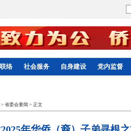
联络
社会服务
自身建设
党内监督
>
省委会要闻
> 正文
”2025年华侨（裔）子弟寻根