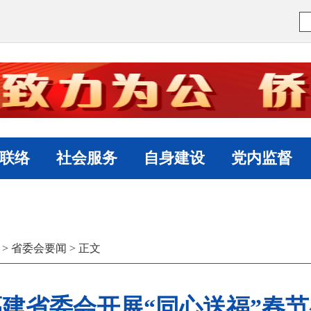
联络
社会服务
自身建设
党内监督
>
省委会要闻
> 正文
建省委会开展“同心送福”春