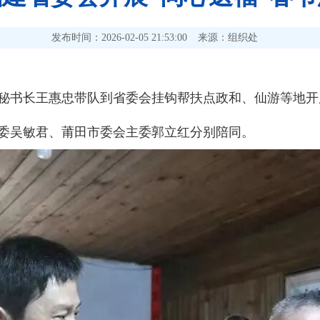
发布时间：2026-02-05 21:53:00
来源：组织处
秘书长王惠忠带队到省委会挂钩帮扶点政和、仙游等地开
委吴敏君、莆田市委会主委郭立红分别陪同。