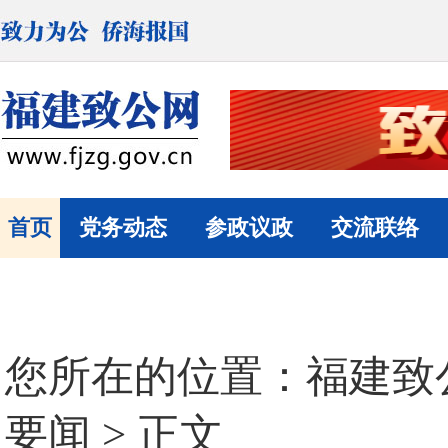
首页
党务动态
参政议政
交流联络
您所在的位置：
福建致
要闻
> 正文