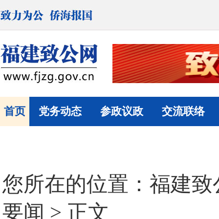
首页
党务动态
参政议政
交流联络
您所在的位置：
福建致
要闻
> 正文