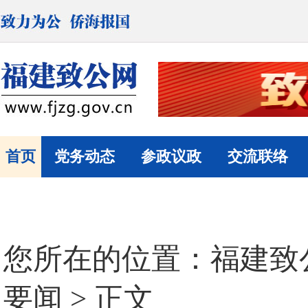
首页
党务动态
参政议政
交流联络
您所在的位置：
福建致
要闻
> 正文