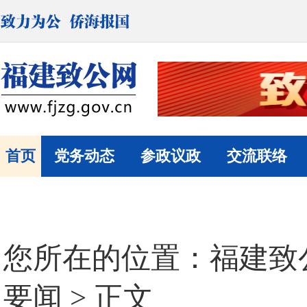
首页
党务动态
参政议政
交流联络
您所在的位置：
福建致
要闻
> 正文